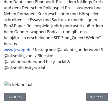
dem Deutschen Phantastik Preis, dem Inklings-Preis
und dem Deutschen Rollenspiel-Preis ausgezeichnet.
Neben Romanen, Kurzgeschichten und Hörspielen
schreiben sie Essays und Sachtexte und designen
Pen&Paper-Rollenspiele. Judith podcastet außerdem
beim Genderswapped Podcast und gibt das
halbjährlich erscheinende SFF-Zine „Queer*Welten“
heraus.
www.jcvogt.de
/ Instagram: @atalante_underwood &
@inksmith_vogt / Bluesky:
@atalanteunderwood.bsky.social &
@inksmith.bsky.social
Vorheriger Beitrag: Interaktive Lesung aus dem Spielbuch 1888
Nächster Bei
Zurück
Weiter