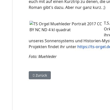
euch mit auf einen Kurztrip zu denen, die u
Roman gibt's dazu. Aber nur ganz kurz. ;)
T.S
Ork
ihr
unseres Sonnensystems und Historien-Myste
Projekten findet ihr unter
https://ts-orgel.d
Foto: Muehleder
Vorheriger Beitrag: Regina Kanyu Wang reading
Zurück