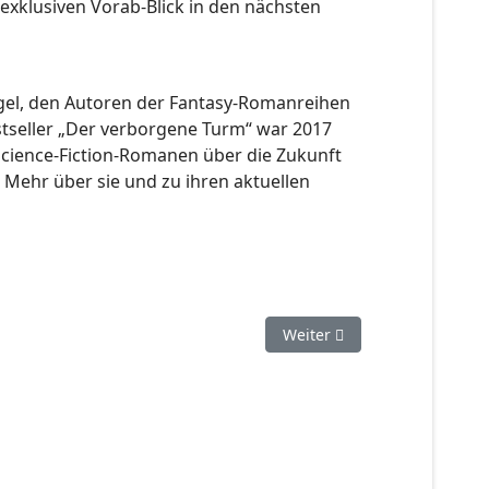
 exklusiven Vorab-Blick in den nächsten
gel, den Autoren der Fantasy-Romanreihen
stseller „Der verborgene Turm“ war 2017
 Science-Fiction-Romanen über die Zukunft
Mehr über sie und zu ihren aktuellen
Nächster Beitrag: PERRY R
Weiter