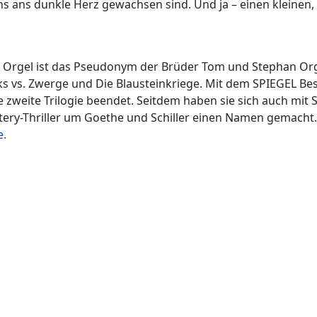
ns ans dunkle Herz gewachsen sind. Und ja – einen kleinen,
. Orgel ist das Pseudonym der Brüder Tom und Stephan Or
s vs. Zwerge und Die Blausteinkriege. Mit dem SPIEGEL Be
e zweite Trilogie beendet. Seitdem haben sie sich auch mit
ry-Thriller um Goethe und Schiller einen Namen gemacht. 
e.
 her latest stories available in German