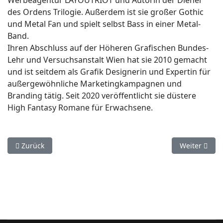
Werbeagentur LAYOUTRIOT und Autorin der Diener
des Ordens Trilogie. Außerdem ist sie großer Gothic
und Metal Fan und spielt selbst Bass in einer Metal-
Band.
Ihren Abschluss auf der Höheren Grafischen Bundes-
Lehr und Versuchsanstalt Wien hat sie 2010 gemacht
und ist seitdem als Grafik Designerin und Expertin für
außergewöhnliche Marketingkampagnen und
Branding tätig. Seit 2020 veröffentlicht sie düstere
High Fantasy Romane für Erwachsene.
Vorheriger Beitrag: Gut fürs Klima - und wofür wir sonst noc
Nächster Bei
Zurück
Weiter