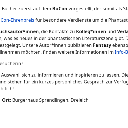
re Bücher zuerst auf dem
BuCon
vorgestellt, der somit als 
Con-Ehrenpreis
für besondere Verdienste um die Phantastis
chsautor*innen
, die Kontakte zu
Kolleg*innen
und
Verl
n, was es neues in der phantastischen Literaturszene gibt. 
festgelegt. Unsere Autor*innen publizieren
Fantasy
ebenso
ilnehmen möchten, finden weitere Informationen im
Info-
Besucherin?
uswahl, sich zu informieren und inspirieren zu lassen. Di
nd stehen für ein kurzes persönliches Gespräch zur Verfü
htlich!
Ort:
Bürgerhaus Sprendlingen, Dreieich