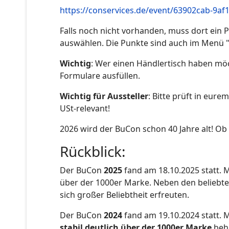
https://conservices.de/event/63902cab-9a
Falls noch nicht vorhanden, muss dort ein
auswählen. Die Punkte sind auch im Menü "
Wichtig
: Wer einen Händlertisch haben möc
Formulare ausfüllen.
Wichtig für Aussteller
: Bitte prüft in eure
USt-relevant!
2026 wird der BuCon schon 40 Jahre alt! Ob
Rückblick:
Der BuCon
2025
fand am 18.10.2025 statt. 
über der 1000er Marke. Neben den beliebten
sich großer Beliebtheit erfreuten.
Der BuCon
2024
fand am 19.10.2024 statt. 
stabil deutlich über der 1000er Marke
beha