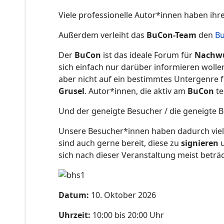
Viele professionelle Autor*innen haben ih
Außerdem verleiht das
BuCon-Team
den
Bu
Der
BuCon
ist das ideale Forum für
Nachwu
sich einfach nur darüber informieren wolle
aber nicht auf ein bestimmtes Untergenre 
Grusel
. Autor*innen, die aktiv am
BuCon
te
Und der geneigte Besucher / die geneigte 
Unsere Besucher*innen haben dadurch viel A
sind auch gerne bereit, diese zu
signieren
u
sich nach dieser Veranstaltung meist beträc
Datum:
10. Oktober 2026
Uhrzeit:
10:00 bis 20:00 Uhr