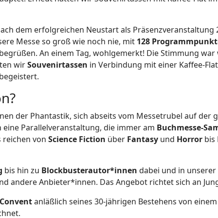
Nach dem erfolgreichen Neustart als Präsenzveranstaltung 
ere Messe so groß wie noch nie, mit
128 Programmpunkt
begrüßen. An einem Tag, wohlgemerkt! Die Stimmung war 
tten wir
Souvenirtassen
in Verbindung mit einer Kaffee-Fla
begeistert.
on?
nen der Phantastik, sich abseits vom Messetrubel auf der
 eine Parallelveranstaltung, die immer am
Buchmesse-Sa
s reichen von
Science Fiction
über
Fantasy
und
Horror
bis
g
bis hin zu
Blockbusterautor*innen
dabei und in unserer 
 andere Anbieter*innen. Das Angebot richtet sich an Jung u
Convent
anläßlich seines 30-jährigen Bestehens von eine
chnet.