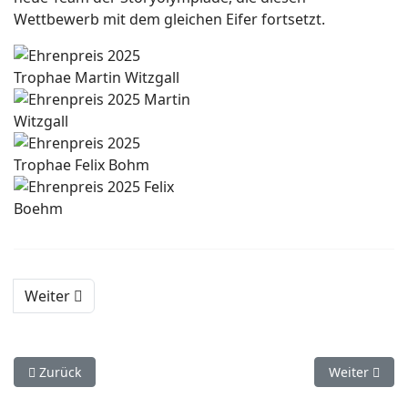
Wettbewerb mit dem gleichen Eifer fortsetzt.
Weiter
Vorheriger Beitrag: Impressum
Nächster Bei
Zurück
Weiter