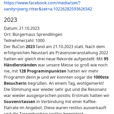
https://www.facebook.com/media/set/?
vanity=joerg.ritter&set=a.10226282593626342
2023
Datum: 21.10.2023
Ort: Bürgerhaus Sprendlingen
Teilnehmerzahl: 1000
Der BuCon
2023
fand am 21.10.2023 statt. Nach dem
erfolgreichen Neustart als Präsenzveranstaltung 2022
hatten wir gleich drei neue Rekorde aufgestellt: Mit
95
Händlerständen
war unsere Messe so groß wie noch
nie, mit
128 Programmpunkten
hatten wir mehr
Programm denn je und wir konnten sogar die
1000ste
Besucherin
begrüßen. An einem Tag, wohlgemerkt!
Die Stimmung war wieder sehr gut und die Resonanz
war wieder ausgesprochen positiv. Erstmals hatten wir
Souvenirtassen
in Verbindung mit einer Kaffee-
Flatrate im Angebot. Diese waren restlos ausverkauft
und die Tassenbesitzer restlos begeistert.