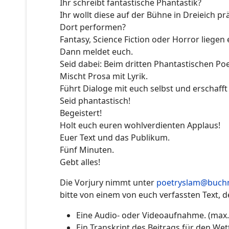
Ihr schreibt fantastische Phantastik?
Ihr wollt diese auf der Bühne in Dreieich pr
Dort performen?
Fantasy, Science Fiction oder Horror liegen
Dann meldet euch.
Seid dabei: Beim dritten Phantastischen P
Mischt Prosa mit Lyrik.
Führt Dialoge mit euch selbst und erschaff
Seid phantastisch!
Begeistert!
Holt euch euren wohlverdienten Applaus!
Euer Text und das Publikum.
Fünf Minuten.
Gebt alles!
Die Vorjury nimmt unter
poetryslam@buch
bitte von einem von euch verfassten Text, d
Eine Audio- oder Videoaufnahme. (max.
Ein Transkript des Beitrags für den We