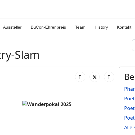
Aussteller
BuCon-Ehrenpreis
Team
History
Kontakt
S
try-Slam
Be
Phan
Poet
Poet
Poet
Alle 